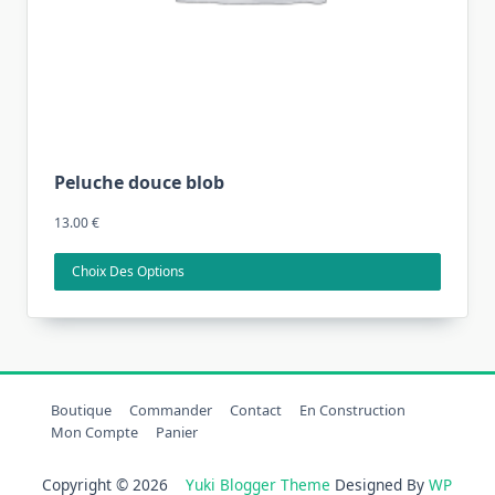
Ce
Peluche douce blob
produit
13.00
€
a
plusieurs
Choix Des Options
variations.
Les
options
peuvent
être
Boutique
Commander
Contact
En Construction
choisies
Mon Compte
Panier
sur
la
Copyright © 2026
Yuki Blogger Theme
Designed By
WP