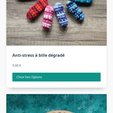
Ce
Anti-stress à bille dégradé
produit
9.00
€
a
plusieurs
Choix Des Options
variations.
Les
options
peuvent
être