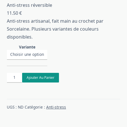
Anti-stress réversible
11.50
€
Anti-stress artisanal, fait main au crochet par
Sorcelaine. Plusieurs variantes de couleurs
disponibles.
Variante
quantité
Ajouter Au Panier
de
Anti-
stress
réversible
UGS :
ND
Catégorie :
Anti-stress