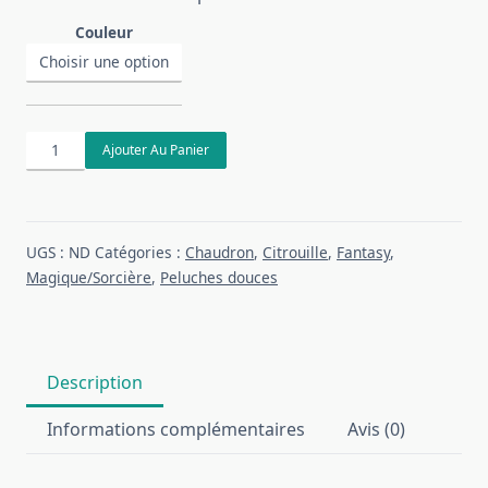
Couleur
quantité
Ajouter Au Panier
de
Chaudron
doux
UGS :
ND
Catégories :
Chaudron
,
Citrouille
,
Fantasy
,
Magique/Sorcière
,
Peluches douces
Description
Informations complémentaires
Avis (0)